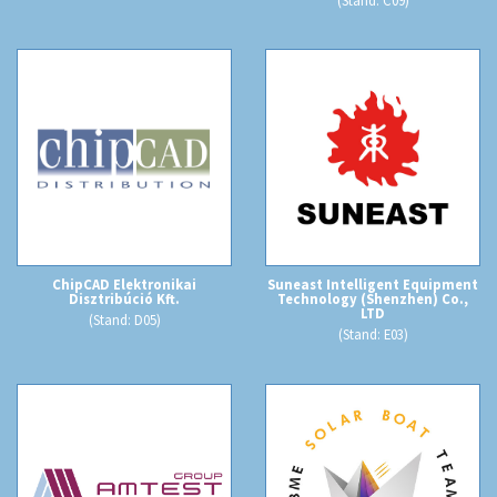
ChipCAD Elektronikai
Suneast Intelligent Equipment
Disztribúció Kft.
Technology (Shenzhen) Co.,
LTD
(Stand: D05)
(Stand: E03)