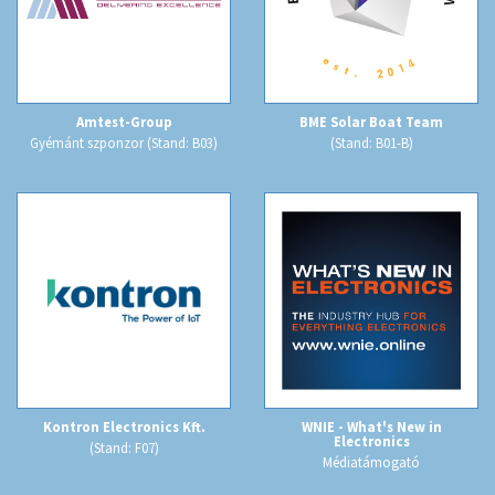
Amtest-Group
BME Solar Boat Team
Gyémánt szponzor (Stand: B03)
(Stand: B01-B)
Kontron Electronics Kft.
WNIE - What's New in
Electronics
(Stand: F07)
Médiatámogató