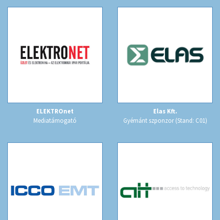
ELEKTROnet
Elas Kft.
Mediatámogató
Gyémánt szponzor (Stand: C01)