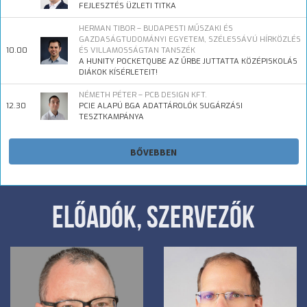
FEJLESZTÉS ÜZLETI TITKA
HERMAN TIBOR – BUDAPESTI MŰSZAKI ÉS
GAZDASÁGTUDOMÁNYI EGYETEM, SZÉLESSÁVÚ HÍRKÖZLÉS
10.00
ÉS VILLAMOSSÁGTAN TANSZÉK
A HUNITY POCKETQUBE AZ ŰRBE JUTTATTA KÖZÉPISKOLÁS
DIÁKOK KÍSÉRLETEIT!
NÉMETH PÉTER – PCB DESIGN KFT.
12.30
PCIE ALAPÚ BGA ADATTÁROLÓK SUGÁRZÁSI
TESZTKAMPÁNYA
BŐVEBBEN
ELŐADÓK, SZERVEZŐK