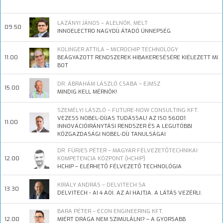
LAZÁNYI JÁNOS – ALELNÖK, MELT
09.50
INNOELECTRO NAGYDÍJ ÁTADÓ ÜNNEPSÉG
KOLINGER ATTILA – MICROCHIP TECHNOLOGY
11.00
BEÁGYAZOTT RENDSZEREK HIBAKERESÉSÉRE KIÉLEZETT MI
BOT
DR. ÁBRAHÁM LÁSZLÓ CSABA – EJMSZ
15.00
MINDIG KELL MÉRNÖK!
SZEMÉLYI LÁSZLÓ – FUTURE-NOW CONSULTING KFT.
VEZESS NOBEL-DÍJAS TUDÁSSAL! AZ ISO 56001
11.00
INNOVÁCIÓIRÁNYTÁSI RENDSZER ÉS A LEGUTÓBBI
KÖZGAZDASÁGI NOBEL-DÍJ TANULSÁGAI
DR. FÜRJES PÉTER – MAGYAR FÉLVEZETŐTECHNIKAI
12.00
KOMPETENCIA KÖZPONT (HCHIP)
HCHIP – ELÉRHETŐ FÉLVEZETŐ TECHNOLÓGIA
KIRÁLY ANDRÁS – DELVITECH SA
13.30
DELVITECH - AI 4 AOI. AZ AI HAJTJA. A LÁTÁS VEZÉRLI.
BARA PÉTER – ECON ENGINEERING KFT.
12.00
MIÉRT DRÁGA NEM SZIMULÁLNI? – A GYORSABB