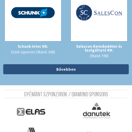
Schunk Intec Kft.
Salescon Kereskedelmi és
Szolgáltató Kft.
Ezüst szponzor (Stand: A06)
(Stand: F06)
Bővebben
Gyémánt szponzorok / Diamond sponsors