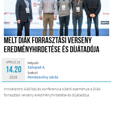
MELT diák forrasztási verseny
eredményhirdetése és díjátadója
ÁPRILIS 23.
Helyszín
Színpad A.
14.20
Szekció
2026
Rendezvény zárás
Innoelectro kiállítás és konferencia kísérő eseménye a Diák
forrasztási verseny eredményhirdetése és díjátadója.